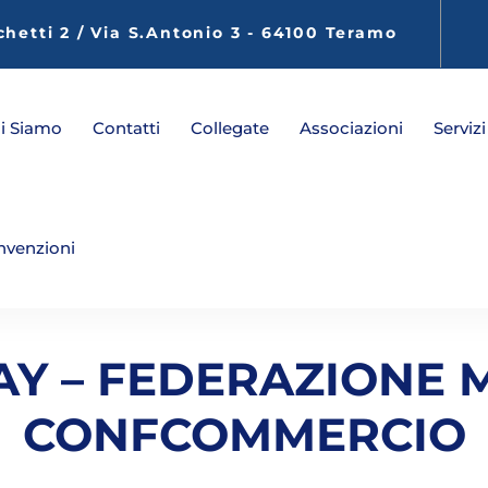
chetti 2 / Via S.Antonio 3 - 64100 Teramo
i Siamo
Contatti
Collegate
Associazioni
Servizi
nvenzioni
AY – FEDERAZIONE M
CONFCOMMERCIO