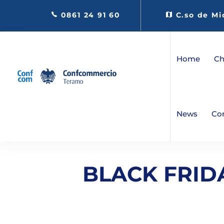
0861 24 91 60
C.so de Mi
Home
Ch
News
Co
BLACK FRID