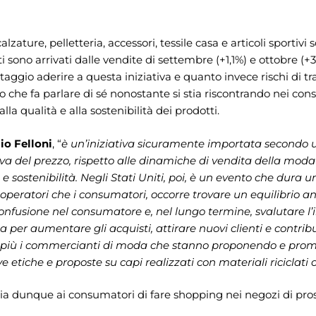
ature, pelletteria, accessori, tessile casa e articoli sportivi 
 sono arrivati dalle vendite di settembre (+1,1%) e ottobre (+3
aggio aderire a questa iniziativa e quanto invece rischi di t
to che fa parlare di sé nonostante si stia riscontrando nei c
a qualità e alla sostenibilità dei prodotti.
io Felloni
, “
è un’iniziativa sicuramente importata secondo 
va del prezzo, rispetto alle dinamiche di vendita della mod
e sostenibilità. Negli Stati Uniti, poi, è un evento che dura 
 operatori che i consumatori, occorre trovare un equilibrio a
confusione nel consumatore e, nel lungo termine, svalutare 
na per aumentare gli acquisti, attirare nuovi clienti e cont
 più i commercianti di moda che stanno proponendo e prom
e etiche e proposte su capi realizzati con materiali riciclati 
a dunque ai consumatori di fare shopping nei negozi di pro