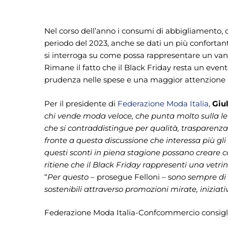
Nel corso dell’anno i consumi di abbigliamento, calz
periodo del 2023, anche se dati un più confortanti
si interroga su come possa rappresentare un vant
Rimane il fatto che il Black Friday resta un even
prudenza nelle spese e una maggior attenzione all
Per il presidente di
Federazione Moda Italia
,
Giul
chi vende moda veloce, che punta molto sulla le
che si contraddistingue per qualità, trasparenza 
fronte a questa discussione che interessa più gli
questi sconti in piena stagione possano creare 
ritiene che il Black Friday rappresenti una vetri
“
Per questo
– prosegue Felloni – s
ono sempre di
sostenibili attraverso promozioni mirate, iniziativ
Federazione Moda Italia-Confcommercio consigli