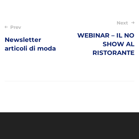
Post
Next
Prev
navigation
WEBINAR – IL NO
Newsletter
SHOW AL
articoli di moda
RISTORANTE