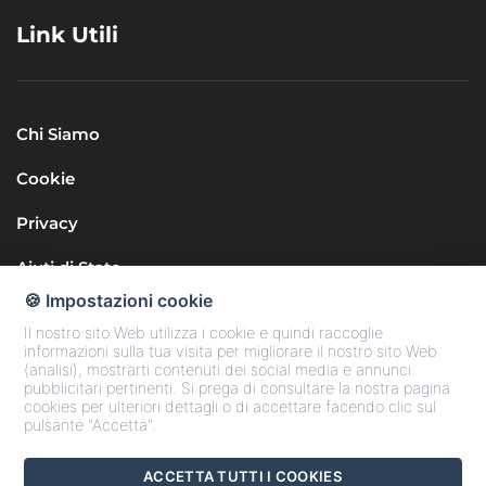
Link Utili
Chi Siamo
Cookie
Privacy
Aiuti di Stato
🍪 Impostazioni cookie
Il nostro sito Web utilizza i cookie e quindi raccoglie
informazioni sulla tua visita per migliorare il nostro sito Web
(analisi), mostrarti contenuti dei social media e annunci
pubblicitari pertinenti. Si prega di consultare la nostra pagina
cookies per ulteriori dettagli o di accettare facendo clic sul
Seguici sui Social
pulsante "Accetta".
ACCETTA TUTTI I COOKIES