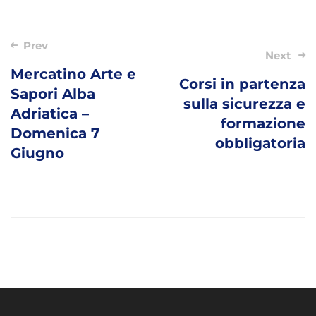
Post
Prev
Next
navigation
Mercatino Arte e
Corsi in partenza
Sapori Alba
sulla sicurezza e
Adriatica –
formazione
Domenica 7
obbligatoria
Giugno