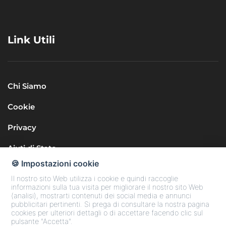
Link Utili
Chi Siamo
Cookie
Privacy
Aiuti di Stato
🍪 Impostazioni cookie
Il nostro sito Web utilizza i cookie e quindi raccoglie
informazioni sulla tua visita per migliorare il nostro sito Web
(analisi), mostrarti contenuti dei social media e annunci
pubblicitari pertinenti. Si prega di consultare la nostra pagina
cookies per ulteriori dettagli o di accettare facendo clic sul
Seguici sui Social
pulsante "Accetta".