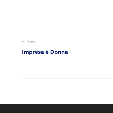
Post
Prev
navigation
Impresa è Donna