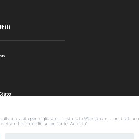
tili
mo
 Stato
 sulla tua visita per migliorare il nostro sito Web (analisi), mostrarti c
accettare facendo clic sul pulsante "Accetta".