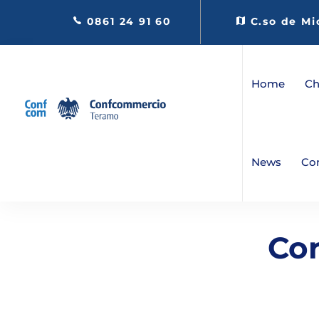
0861 24 91 60
C.so de Mi
Home
Ch
News
Co
Cor