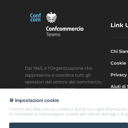
Link U
Chi Sia
Cookie
Dal 1945, è l'Organizzazione che
Privacy
rappresenta e coordina tutti gli
operatori del settore del commercio,
Aiuti di
del turismo e dei servizi.
🍪 Impostazioni cookie
Il nostro sito Web utilizza i cookie e quindi raccoglie informazioni
di consultare la nostra pagina cookies per ulteriori dettagli o di 
Copyright © 2025 Confcommercio Teramo