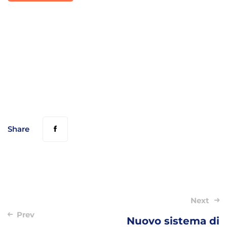
Share
Post
Next
navigation
Prev
Nuovo sistema di