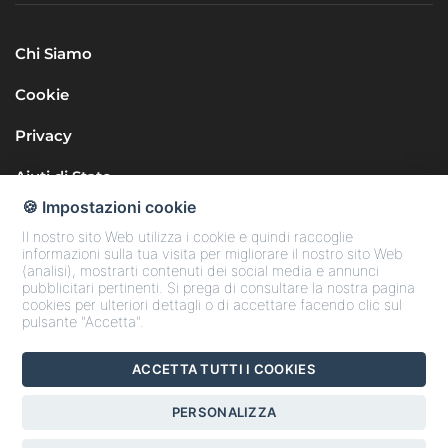
Chi Siamo
Cookie
Privacy
Aiuti di Stato
🍪 Impostazioni cookie
Il nostro sito Web utilizza i cookie e quindi raccoglie
informazioni sulla tua visita per migliorare il nostro sito Web
(analisi), mostrarti contenuti dei social media e annunci
pubblicitari pertinenti. Si prega di consultare la nostra pagina
cookies per ulteriori dettagli o di accettare facendo clic sul
Seguici sui Social
pulsante "Accetta".
ACCETTA TUTTI I COOKIES
Copyright © 2025 Confcommercio Teramo
PERSONALIZZA
Codice Fiscale 80006170676