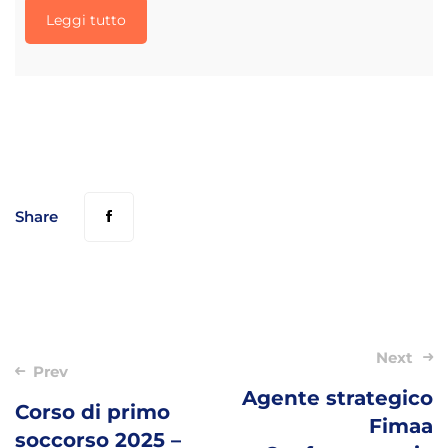
Leggi tutto
Share
Post
Next
Prev
navigation
Agente strategico
Corso di primo
Fimaa
soccorso 2025 –