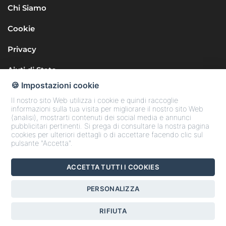
Chi Siamo
Cookie
Privacy
Aiuti di Stato
🍪 Impostazioni cookie
Il nostro sito Web utilizza i cookie e quindi raccoglie
informazioni sulla tua visita per migliorare il nostro sito Web
(analisi), mostrarti contenuti dei social media e annunci
pubblicitari pertinenti. Si prega di consultare la nostra pagina
cookies per ulteriori dettagli o di accettare facendo clic sul
Seguici sui Social
pulsante "Accetta".
ACCETTA TUTTI I COOKIES
Copyright © 2025 Confcommercio Teramo
PERSONALIZZA
Codice Fiscale 80006170676
RIFIUTA