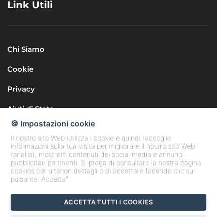
Link Utili
Chi Siamo
Cookie
Privacy
Aiuti di Stato
🍪 Impostazioni cookie
Il nostro sito Web utilizza i cookie e quindi raccoglie
informazioni sulla tua visita per migliorare il nostro sito Web
(analisi), mostrarti contenuti dei social media e annunci
pubblicitari pertinenti. Si prega di consultare la nostra pagina
cookies per ulteriori dettagli o di accettare facendo clic sul
Seguici sui Social
pulsante "Accetta".
ACCETTA TUTTI I COOKIES