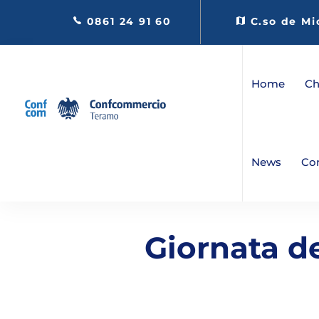
0861 24 91 60
C.so de Mi
Home
Ch
News
Co
Giornata d