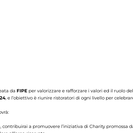
deata da
FIPE
per valorizzare e rafforzare i valori ed il ruolo del
024
, e l’obiettivo è riunire ristoratori di ogni livello per cel
vrà:
e, contribuirai a promuovere l’iniziativa di Charity promossa 