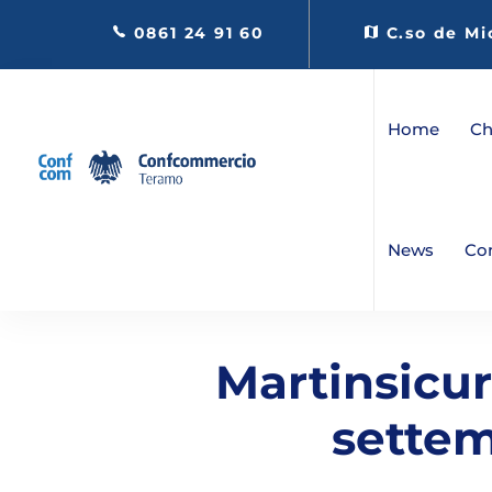
0861 24 91 60
C.so de Mi
Home
Ch
News
Co
Martinsicur
sette