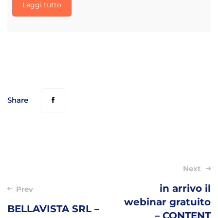
Leggi tutto
Share
Post
Next
navigation
in arrivo il
Prev
webinar gratuito
BELLAVISTA SRL –
– CONTENT