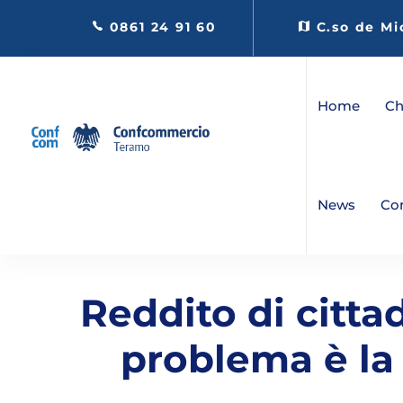
0861 24 91 60
C.so de Mi
Home
Ch
News
Co
Reddito di cittad
problema è la