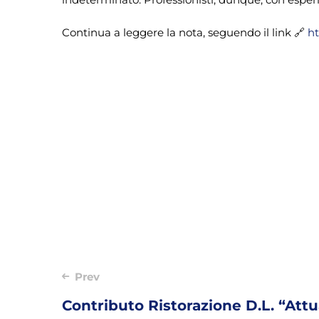
Continua a leggere la nota, seguendo il link 🔗
ht
Post
Prev
navigation
Contributo Ristorazione D.L. “At