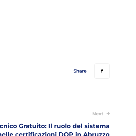
Share
Next
nico Gratuito: Il ruolo del sistema
elle certificazioni DOP in Abruzzo