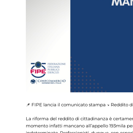
📌 FIPE lancia il comunicato stampa ↘️ Reddito di
La riforma del reddito di cittadinanza è certame
momento infatti mancano all’appello 193mila per
indeterminato. Professionisti, dunque, con esperi