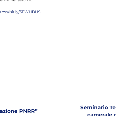
tps://bit.ly/3FWHDHS
Seminario Tec
tuazione PNRR”
camerale n