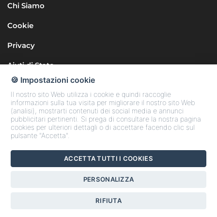
Chi Siamo
Cookie
Privacy
Aiuti di Stato
🍪 Impostazioni cookie
Il nostro sito Web utilizza i cookie e quindi raccoglie
informazioni sulla tua visita per migliorare il nostro sito Web
(analisi), mostrarti contenuti dei social media e annunci
pubblicitari pertinenti. Si prega di consultare la nostra pagina
cookies per ulteriori dettagli o di accettare facendo clic sul
Seguici sui Social
pulsante "Accetta".
ACCETTA TUTTI I COOKIES
Copyright © 2025 Confcommercio Teramo
PERSONALIZZA
Codice Fiscale 80006170676
RIFIUTA