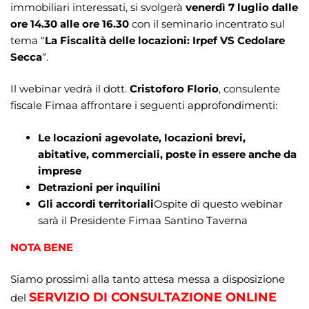
immobiliari interessati, si svolgerà
venerdì 7 luglio dalle
ore 14.30 alle ore 16.30
con il seminario incentrato sul
tema “
La Fiscalità delle locazioni: Irpef VS Cedolare
Secca
“.
Il webinar vedrà il dott.
Cristoforo Florio
, consulente
fiscale Fimaa affrontare i seguenti approfondimenti:
Le locazioni agevolate, locazioni brevi,
abitative, commerciali, poste in essere anche da
imprese
Detrazioni per inquilini
Gli accordi territoriali
Ospite di questo webinar
sarà il Presidente Fimaa Santino Taverna
NOTA BENE
Siamo prossimi alla tanto attesa messa a disposizione
SERVIZIO DI CONSULTAZIONE ONLINE
del