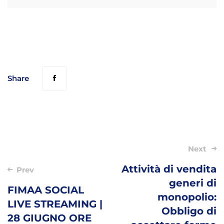
Share
Post
Next
navigation
Attività di vendita
Prev
generi di
FIMAA SOCIAL
monopolio:
LIVE STREAMING |
Obbligo di
28 GIUGNO ORE