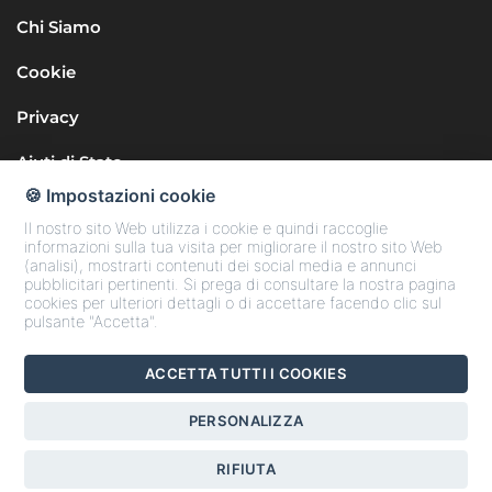
Chi Siamo
Cookie
Privacy
Aiuti di Stato
🍪 Impostazioni cookie
Il nostro sito Web utilizza i cookie e quindi raccoglie
informazioni sulla tua visita per migliorare il nostro sito Web
(analisi), mostrarti contenuti dei social media e annunci
pubblicitari pertinenti. Si prega di consultare la nostra pagina
cookies per ulteriori dettagli o di accettare facendo clic sul
Seguici sui Social
pulsante "Accetta".
ACCETTA TUTTI I COOKIES
Copyright © 2025 Confcommercio Teramo
PERSONALIZZA
Codice Fiscale 80006170676
RIFIUTA