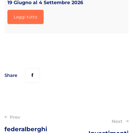
19 Giugno al 4 Settembre 2026
Leggi tutto
Share
Post
Prev
Next
navigation
federalberghi