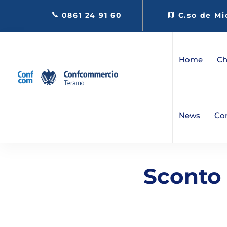
0861 24 91 60
C.so de Mi
Home
Ch
News
Co
Sconto